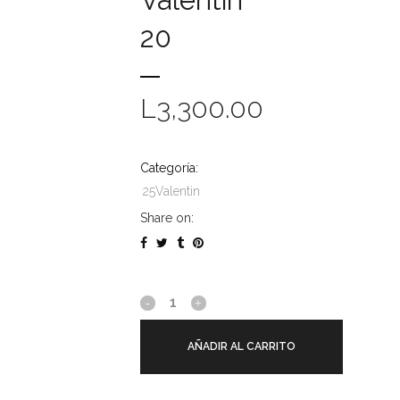
Valentin
20
L
3,300.00
Categoría:
25Valentin
Share on:
25
Valentin
AÑADIR AL CARRITO
20